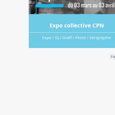
Expo collective CPN
Expo / DJ / Graff / Photo / Sérigraphie
Pa