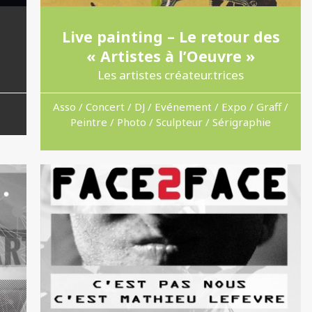
Live painting – Le retour des
« Artistes à l’Oeuvre »
Les artistes créateur.trices
Asso / Concert / DJ / Evénement / Expo / Graff /
Peintre / Photo / Sculpteur / Sérigraphie