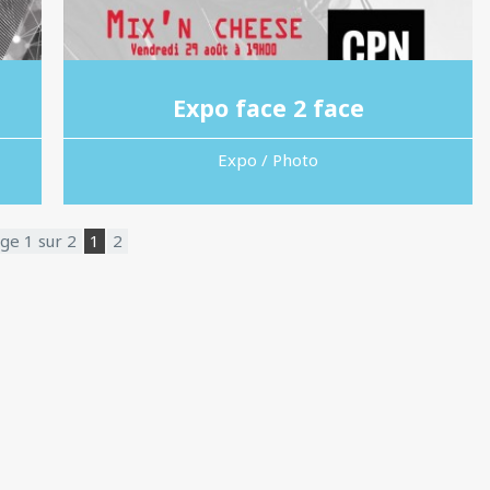
Expo face 2 face
Expo / Photo
ge 1 sur 2
1
2