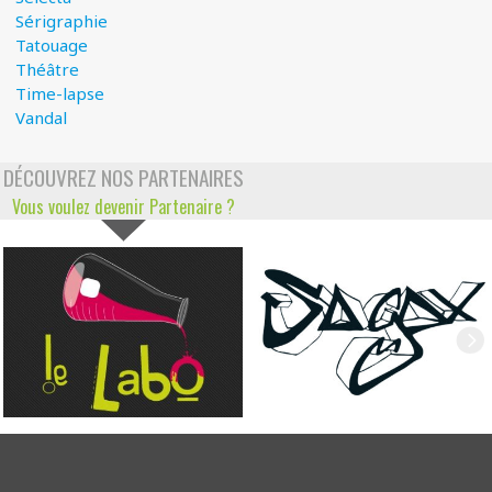
Sérigraphie
Tatouage
Théâtre
Time-lapse
Vandal
DÉCOUVREZ NOS PARTENAIRES
Vous voulez devenir Partenaire ?