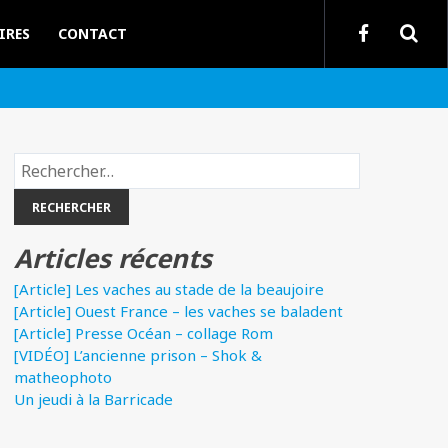
IRES
CONTACT
Rechercher :
Articles récents
[Article] Les vaches au stade de la beaujoire
[Article] Ouest France – les vaches se baladent
[Article] Presse Océan – collage Rom
[VIDÉO] L’ancienne prison – Shok &
matheophoto
Un jeudi à la Barricade