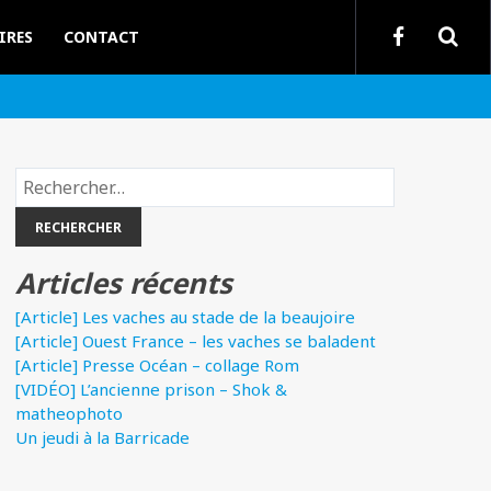
IRES
CONTACT
Rechercher :
Articles récents
[Article] Les vaches au stade de la beaujoire
[Article] Ouest France – les vaches se baladent
[Article] Presse Océan – collage Rom
[VIDÉO] L’ancienne prison – Shok &
matheophoto
Un jeudi à la Barricade