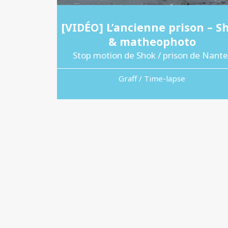
[VIDÉO] L’ancienne prison – S
& matheophoto
Stop motion de Shok / prison de Nante
Graff / Time-lapse