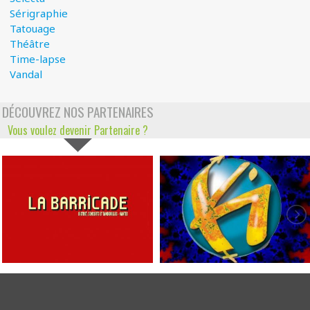
Sérigraphie
Tatouage
Théâtre
Time-lapse
Vandal
DÉCOUVREZ NOS PARTENAIRES
Vous voulez devenir Partenaire ?