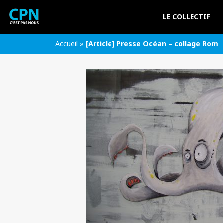
LE COLLECTIF
Accueil
»
[Article] Presse Océan – collage Rom