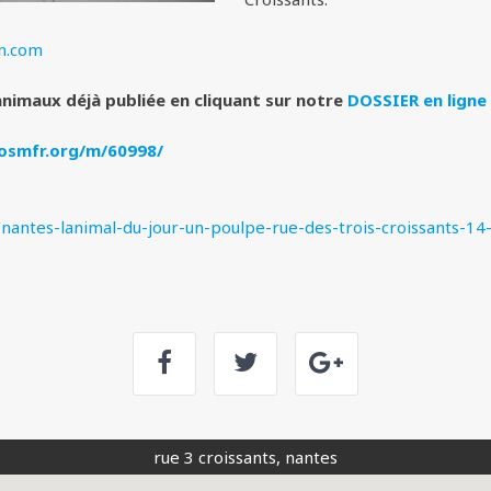
n.com
 animaux déjà publiée en cliquant sur notre
DOSSIER en lign
.osmfr.org/m/60998/
/nantes-lanimal-du-jour-un-poulpe-rue-des-trois-croissants-
rue 3 croissants, nantes