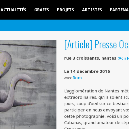
ACTUALITÉS
GRAFFS
PROJETS
ARTISTES
PARTENA
[Article] Presse O
rue 3 croissants, nantes
(Voir l
Le 14 décembre 2016
Rom
avec
L’agglomération de Nantes métr
extraordinaires, qu’ils soient sc
jours, coup d’oeil sur ce bestiai
participer en nous envoyant vos 
cette photographie, voici un po
Cabanas, grand amateur de céph
Croissants.