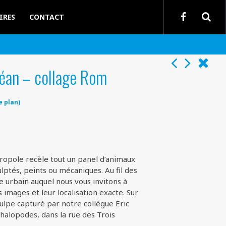
IRES
CONTACT
céan – collage Rom
e plan)
opole recèle tout un panel d’animaux
ulptés, peints ou mécaniques. Au fil des
re urbain auquel nous vous invitons à
images et leur localisation exacte. Sur
ulpe capturé par notre collègue Eric
alopodes, dans la rue des Trois