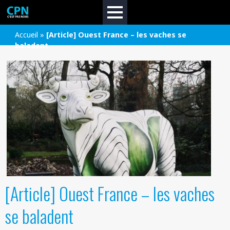
Accueil
»
[Article] Ouest France – les vaches se
baladent
[Article] Ouest France – les vaches
se baladent