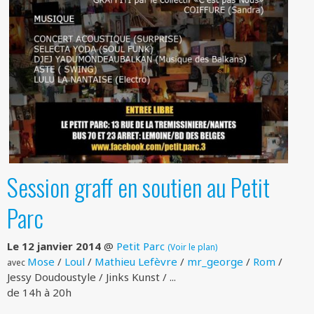
Session graff en soutien au Petit
Parc
Le 12 janvier 2014
@
Petit Parc
(Voir le plan)
Mose
/
Loul
/
Mathieu Lefèvre
/
mr_george
/
Rom
/
avec
Jessy Doudoustyle / Jinks Kunst / ...
de 14h à 20h