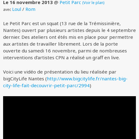
Le 16 novembre 2013
@
Petit Parc
(Voir le plan)
Loul
/
Rom
avec
Le Petit Parc est un squat (13 rue de la Trémissinière,
Nantes) ouvert par plusieurs artistes depuis le 4 septembre
dernier. Des ateliers ont étés mis en place pour permettre
aux artistes de travailler librement. Lors de la porte
ouverte du samedi 16 novembre, parmi de nombreuses
interventions d’artistes CPN a réalisé un graff en live.
Voici une vidéo de présentation du lieu réalisée par
bigCityLife Nantes (
http://www.bigcitylife.fr/nantes-big-
city-life-fait-decouvrir-petit-parc/2994
)