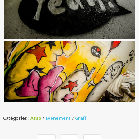
Catégories :
/
/
Asso
Evénement
Graff