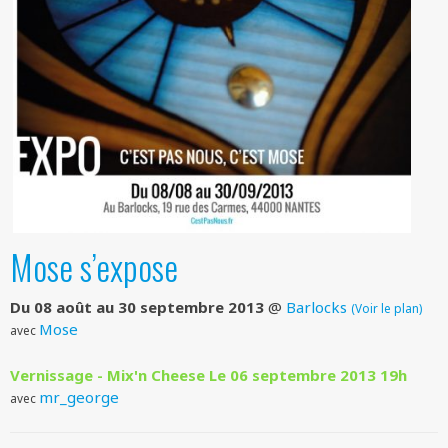
Mose s’expose
Du 08 août au 30 septembre 2013
@
Barlocks
(Voir le plan)
Mose
avec
Vernissage - Mix'n Cheese
Le 06 septembre 2013
19h
mr_george
avec