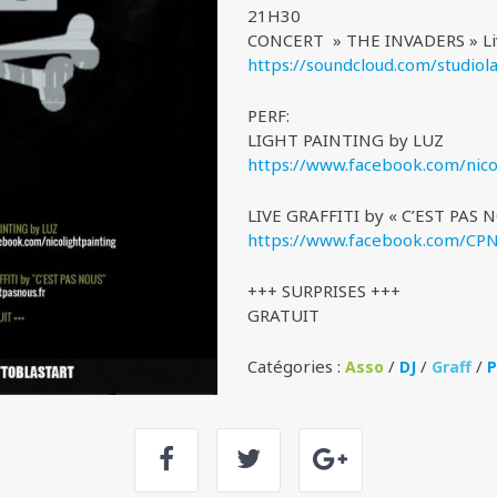
21H30
CONCERT » THE INVADERS » Live
https://soundcloud.com/
studiol
PERF:
LIGHT PAINTING by LUZ
https://www.facebook.com/
nic
LIVE GRAFFITI by « C’EST PAS 
https://www.facebook.com/
CPN
+++ SURPRISES +++
GRATUIT
Catégories :
/
/
/
Asso
DJ
Graff
P