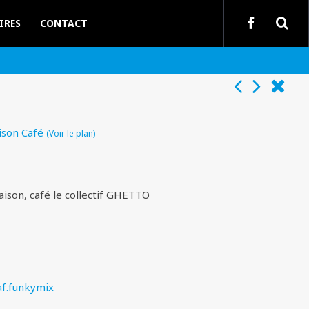
IRES
CONTACT
ison Café
(Voir le plan)
aison, café le collectif GHETTO
af.funkymix