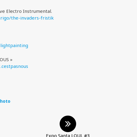
 Electro Instrumental.
arigo/
the-invaders-fristik
olightpainting
NOUS »
.cestpasnous
hoto
Expo Santa LOUL #3