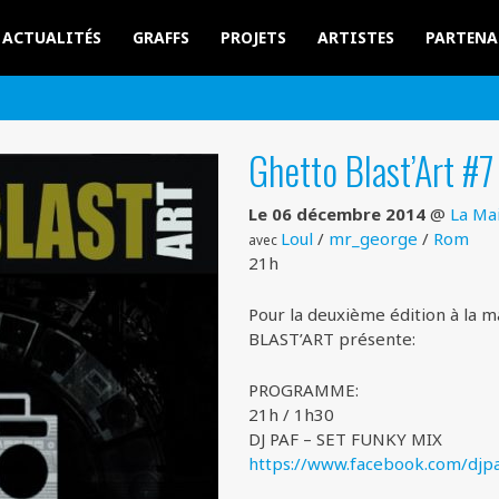
ACTUALITÉS
GRAFFS
PROJETS
ARTISTES
PARTENA
Ghetto Blast’Art #7
Le 06 décembre 2014
@
La Ma
Loul
/
mr_george
/
Rom
avec
21h
Pour la deuxième édition à la m
BLAST’ART présente:
PROGRAMME:
21h / 1h30
DJ PAF – SET FUNKY MIX
https://www.facebook.com/
djp