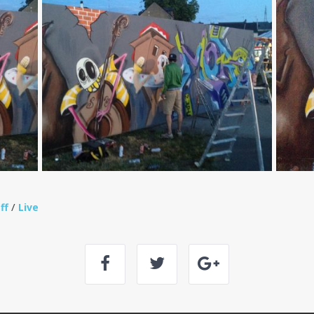
/
ff
Live