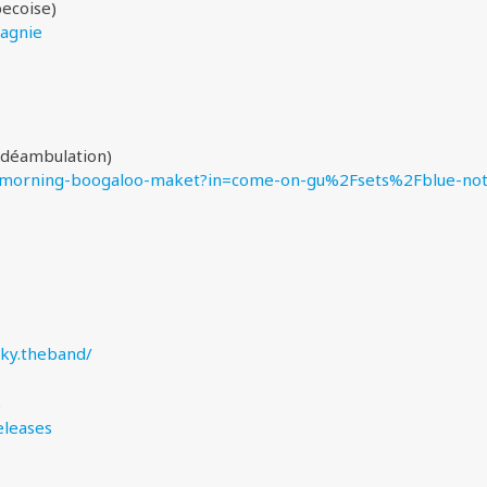
ecoise)
pagnie
déambulation)
u/morning-boogaloo-maket?in=come-on-gu%2Fsets%2Fblue-no
ky.theband/
)
eleases