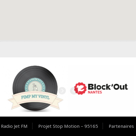
Radio Jet FM
Projet Stop Motion – 95165
Partenaires