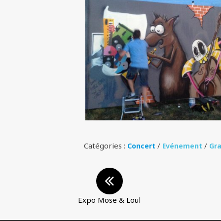
Catégories :
/
/
Concert
Evénement
Gra
Expo Mose & Loul