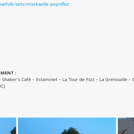
luefolk/sets/misskaelle-popnfluz
EMENT :
 Shaker’s Café – Estaminet – La Tour de Pizz – La Grenouille –
BC)